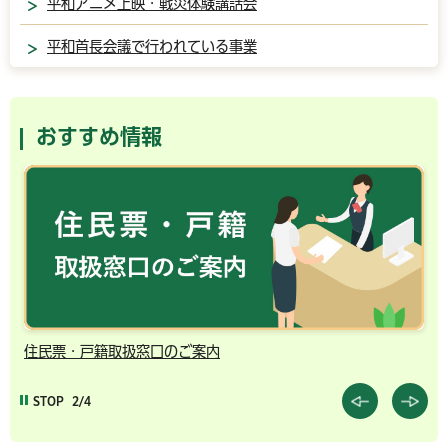
平和アニメ上映・戦災体験講話会
平和首長会議で行われている事業
おすすめ情報
住民票・戸籍取扱窓口のご案内
千
STOP
2/4