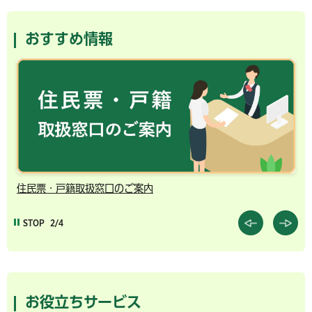
おすすめ情報
住民票・戸籍取扱窓口のご案内
千
STOP
2/4
お役立ちサービス