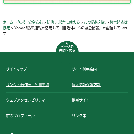
ホーム
>
防災・安全安心
>
防災
>
災害に備える
>
市の防災対策
>
災害時応援
協定
> Yahoo!防災速報を活用して『自治体からの緊急情報』を配信していま
す
ページの
先頭へ戻る
サイトマップ
サイト利用案内
リンク・著作権・免責事項
個人情報保護方針
ウェブアクセシビリティ
携帯サイト
市のプロフィール
リンク集