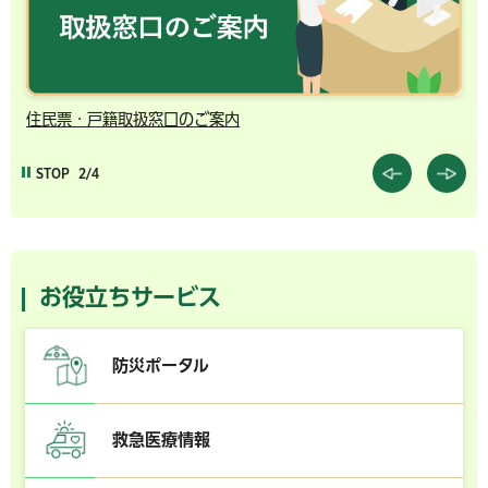
住民票・戸籍取扱窓口のご案内
千
STOP
2/4
お役立ちサービス
防災ポータル
救急医療情報