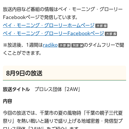
放送内容など番組の情報はベイ・モーニング・グローリー
Facebookページで発信しています。
ベイ・モーニング・グローリーホームページ
（外部サ
ベイ・モーニング・グローリーFacebookページ
（外
※放送後、1週間は
radiko
のタイムフリーで聞
（外部サイトへリンク）
（別ウインドウで開
くことができます。
8月9日の放送
放送タイトル
プロレス団体「2AW」
内容
今回の放送では、千葉市の夏の風物詩「千葉の親子三代夏
祭り」を熱い戦いと踊りで盛り上げる地域密着・発信型プ
ロレス団体「2AW」をご紹介します。