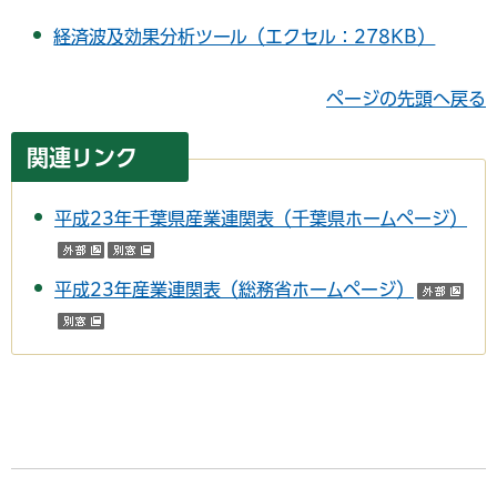
経済波及効果分析ツール（エクセル：278KB）
ページの先頭へ戻る
関連リンク
平成23年千葉県産業連関表（千葉県ホームページ）
（外部サイトへリンク）
（別ウインドウで開く）
平成23年産業連関表（総務省ホームページ）
（
（別ウインドウで開く）