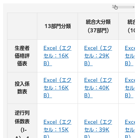
統合大分類
統合
13部門分類
（37部門）
（10
生産者
Excel（エク
Excel（エク
Exc
価格評
セル：16K
セル：29K
セル：
価表
B）
B）
B）
Excel（エク
Excel（エク
Exc
投入係
セル：16K
セル：40K
セル：
数表
B）
B）
B）
逆行列
係数表
Excel（エク
Excel（エク
Exc
セル：15K
セル：39K
セル：
（I-
B）
B）
B）