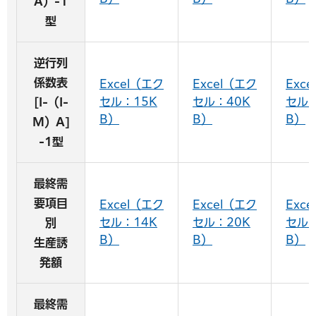
A）-1
型
逆行列
係数表
Excel（エク
Excel（エク
Exc
セル：15K
セル：40K
セル：
[I-（I-
B）
B）
B）
M）A]
-1型
最終需
要項目
Excel（エク
Excel（エク
Exc
セル：14K
セル：20K
セル：
別
B）
B）
B）
生産誘
発額
最終需