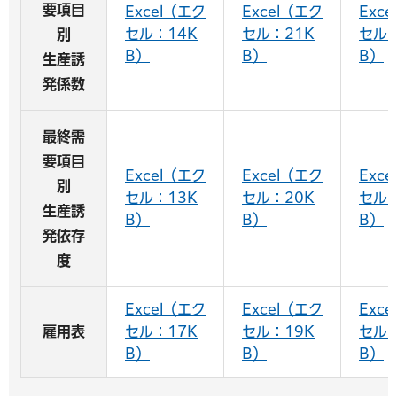
要項目
Excel（エク
Excel（エク
Exc
セル：14K
セル：21K
セル：
別
B）
B）
B）
生産誘
発係数
最終需
要項目
Excel（エク
Excel（エク
Exc
別
セル：13K
セル：20K
セル：
生産誘
B）
B）
B）
発依存
度
Excel（エク
Excel（エク
Exc
雇用表
セル：17K
セル：19K
セル：
B）
B）
B）