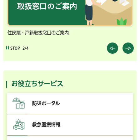
住民票・戸籍取扱窓口のご案内
千
STOP
2/4
お役立ちサービス
防災ポータル
救急医療情報