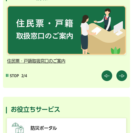
住民票・戸籍取扱窓口のご案内
千
STOP
2/4
お役立ちサービス
防災ポータル