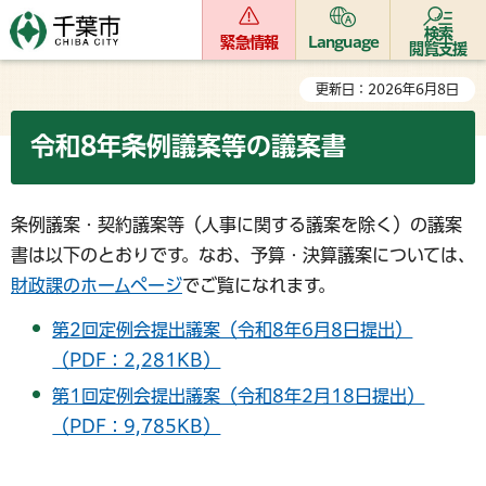
検索
緊急情報
Language
閲覧支援
更新日：2026年6月8日
令和8年条例議案等の議案書
条例議案・契約議案等（人事に関する議案を除く）の議案
書は以下のとおりです。なお、予算・決算議案については、
財政課のホームページ
でご覧になれます。
第2回定例会提出議案（令和8年6月8日提出）
（PDF：2,281KB）
第1回定例会提出議案（令和8年2月18日提出）
（PDF：9,785KB）