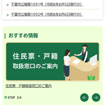
千葉市公報第1091号（令和8年8月5日発行分）
千葉市公報第1092号（令和8年8月6日発行分）
おすすめ情報
住民票・戸籍取扱窓口のご案内
千
STOP
2/4