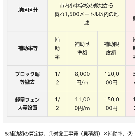
市内小中学校の敷地から
地区区分
概ね1,500メートル以内の地
概
域
補
補
補助基
補助限
補助率等
助
助
準額
度額
率
率
1/
8,000
120,0
3/
ブロック塀
等撤去
2
円/m
00円
4
1/
11,00
150,0
1/
軽量フェン
ス等設置
2
0円/m
00円
2
※補助額の算定は、①対象工事費（見積額）×補助率、②