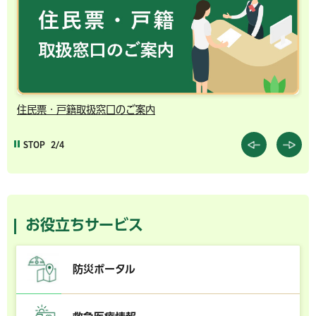
住民票・戸籍取扱窓口のご案内
千
STOP
2/4
お役立ちサービス
防災ポータル