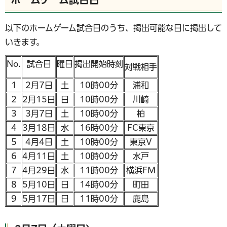
以下のホームゲーム試合日のうち、掲出可能な日に掲出して
いきます。
No.
試合日
曜日
掲出開始時刻
対戦相手
1
2月7日
土
10時00分
浦和
2
2月15日
日
10時00分
川崎
3
3月7日
土
10時00分
柏
4
3月18日
水
16時00分
FC東京
5
4月4日
土
10時00分
東京V
6
4月11日
土
10時00分
水戸
7
4月29日
水
11時00分
横浜FM
8
5月10日
日
14時00分
町田
9
5月17日
日
11時00分
鹿島