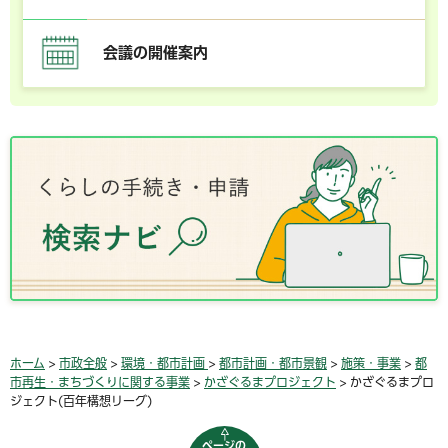
会議の開催案内
ホーム
>
市政全般
>
環境・都市計画
>
都市計画・都市景観
>
施策・事業
>
都
市再生・まちづくりに関する事業
>
かざぐるまプロジェクト
> かざぐるまプロ
ジェクト(百年構想リーグ)
ページの