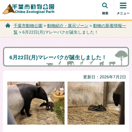
検索・共
コンテン
千葉市動物公園
通メニュ
ツメニュ
ー
ー
千葉市動物公園
>
動物紹介・展示ゾーン
>
動物の新着情報一
覧
> 6月22日(月)マレーバクが誕生しました！
6月22日(月)マレーバクが誕生しました！
更新日：2026年7月2日