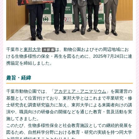
千葉市と
東邦大学
は、動物公園およびその周辺地域にお
ける生物多様性の保全・再生を図るために、2025年7月24日に連
携協定を締結しました。
趣旨・経緯
千葉市動物公園では、「
アカデミア・アニマリウム
」を園運営の
基盤として位置付けており、東邦大学とはこれまで卒業研究・修
士研究含む調査研究協力に加え、東邦大学による来園者向けの講
演や、職員向けの研修会の開催などを通じた教育・普及活動を実
施してきました。
このたび、生物多様性保全と社会教育施設としての継続的発展を
図るため、自然科学分野における教育・研究の実績を持つ同大学
と協定を締結することとなりました。