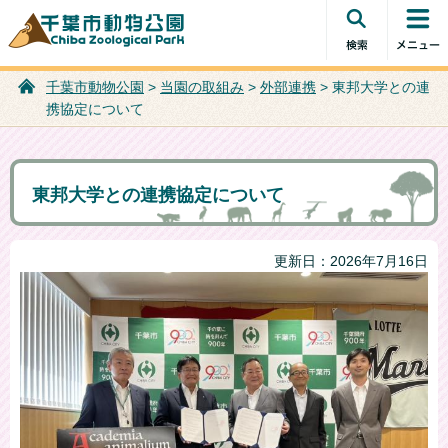
検索・共
コンテン
千葉市動物公園
通メニュ
ツメニュ
ー
ー
千葉市動物公園
>
当園の取組み
>
外部連携
> 東邦大学との連
携協定について
東邦大学との連携協定について
更新日：2026年7月16日