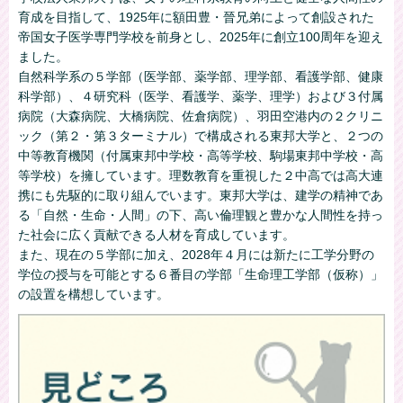
育成を目指して、1925年に額田豊・晉兄弟によって創設された
帝国女子医学専門学校を前身とし、2025年に創立100周年を迎え
ました。
自然科学系の５学部（医学部、薬学部、理学部、看護学部、健康
科学部）、４研究科（医学、看護学、薬学、理学）および３付属
病院（大森病院、大橋病院、佐倉病院）、羽田空港内の２クリニ
ック（第２・第３ターミナル）で構成される東邦大学と、２つの
中等教育機関（付属東邦中学校・高等学校、駒場東邦中学校・高
等学校）を擁しています。理数教育を重視した２中高では高大連
携にも先駆的に取り組んでいます。東邦大学は、建学の精神であ
る「自然・生命・人間」の下、高い倫理観と豊かな人間性を持っ
た社会に広く貢献できる人材を育成しています。
また、現在の５学部に加え、2028年４月には新たに工学分野の
学位の授与を可能とする６番目の学部「生命理工学部（仮称）」
の設置を構想しています。