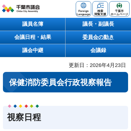
千葉市議会
Foreign
検索
千葉市
Language
閲覧支援
ホームページ
Chiba City
議員名簿
議長・副議長
Assembly
会議日程・結果
委員会の動き
議会中継
会議録
更新日：2026年4月23日
保健消防委員会行政視察報告
視察日程