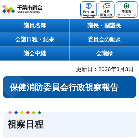
千葉市議会
Foreign
検索
千葉市
Language
閲覧支援
ホームページ
Chiba City
議員名簿
議長・副議長
Assembly
会議日程・結果
委員会の動き
議会中継
会議録
更新日：2026年3月3日
保健消防委員会行政視察報告
視察日程