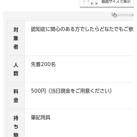
画面サイズで表示
認知症に関心のある方でしたらどなたでもご参
対
象
者
先着200名
人
数
500円（当日現金をご用意ください）
料
金
筆記用具
持
ち
物