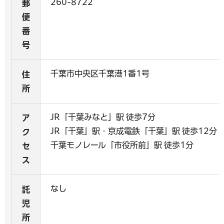
260-8722
郵
便
番
号
千葉市中央区千葉港1番1号
住
所
JR「千葉みなと」駅 徒歩7分
ア
JR「千葉」駅・京成電鉄「千葉」駅 徒歩12分
ク
千葉モノレール「市役所前」駅 徒歩1分
セ
ス
なし
託
児
所