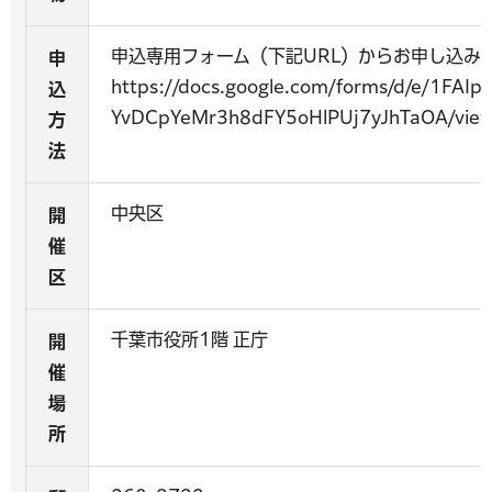
申込専用フォーム（下記URL）からお申し込み
申
https://docs.google.com/forms/d/e/1FAIp
込
YvDCpYeMr3h8dFY5oHlPUj7yJhTaOA/view
方
法
中央区
開
催
区
千葉市役所1階 正庁
開
催
場
所