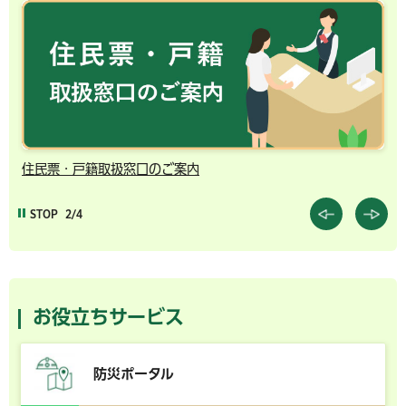
住民票・戸籍取扱窓口のご案内
千
STOP
2/4
お役立ちサービス
防災ポータル