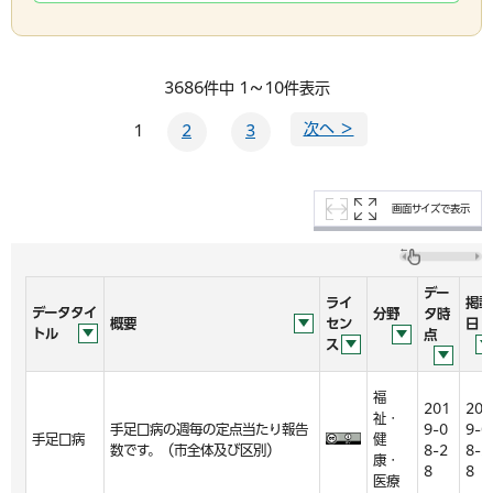
3686件中 1～10件表示
次へ ＞
1
2
3
画面サイズで表示
デー
ライ
掲載
データタイ
分野
タ時
概要
セン
日
トル
点
ス
福
201
201
祉・
手足口病の週毎の定点当たり報告
9-0
9-0
手足口病
健
数です。（市全体及び区別）
8-2
8-2
康・
8
8
医療