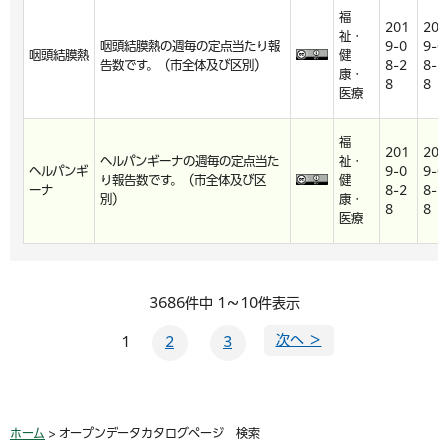
福
201
201
祉・
咽頭結膜熱の週毎の定点当たり報
9-0
9-0
咽頭結膜熱
健
告数です。（市全体及び区別）
8-2
8-2
康・
8
8
医療
福
201
201
ヘルパンギーナの週毎の定点当た
祉・
ヘルパンギ
9-0
9-0
り報告数です。（市全体及び区
健
ーナ
8-2
8-2
別）
康・
8
8
医療
3686件中 1～10件表示
次へ ＞
1
2
3
ホーム
> オープンデータカタログページ 検索