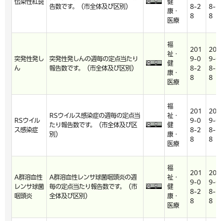
伝染性紅斑
健
告数です。（市全体及び区別）
8-2
8-2
康・
8
8
医療
福
201
201
祉・
突発性発し
突発性発しんの週毎の定点当たり
9-0
9-0
健
ん
報告数です。（市全体及び区別）
8-2
8-2
康・
8
8
医療
福
201
201
RSウイルス感染症の週毎の定点当
祉・
RSウイル
9-0
9-0
たり報告数です。（市全体及び区
健
ス感染症
8-2
8-2
別）
康・
8
8
医療
福
201
201
A群溶血性
A群溶血性レンサ球菌咽頭炎の週
祉・
9-0
9-0
レンサ球菌
毎の定点当たり報告数です。（市
健
8-2
8-2
咽頭炎
全体及び区別）
康・
8
8
医療