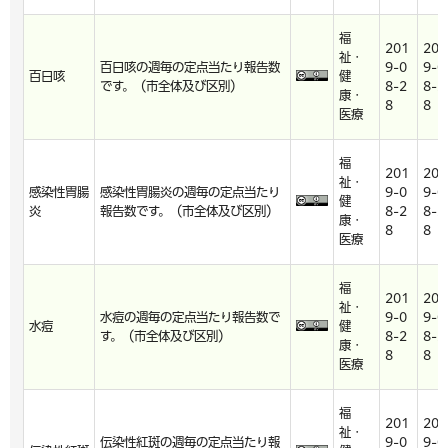
福
201
201
祉・
百日咳の週毎の定点当たり報告数
9-0
9-0
百日咳
健
です。（市全体及び区別）
8-2
8-2
康・
8
8
医療
福
201
201
祉・
感染性胃腸
感染性胃腸炎の週毎の定点当たり
9-0
9-0
健
炎
報告数です。（市全体及び区別）
8-2
8-2
康・
8
8
医療
福
201
201
祉・
水痘の週毎の定点当たり報告数で
9-0
9-0
水痘
健
す。（市全体及び区別）
8-2
8-2
康・
8
8
医療
福
201
201
祉・
伝染性紅斑の週毎の定点当たり報
9-0
9-0