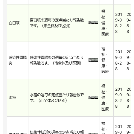
福
201
201
祉・
百日咳の週毎の定点当たり報告数
9-0
9-0
百日咳
健
です。（市全体及び区別）
8-2
8-2
康・
8
8
医療
福
201
201
祉・
感染性胃腸
感染性胃腸炎の週毎の定点当たり
9-0
9-0
健
炎
報告数です。（市全体及び区別）
8-2
8-2
康・
8
8
医療
福
201
201
祉・
水痘の週毎の定点当たり報告数で
9-0
9-0
水痘
健
す。（市全体及び区別）
8-2
8-2
康・
8
8
医療
福
201
201
祉・
伝染性紅斑の週毎の定点当たり報
9-0
9-0