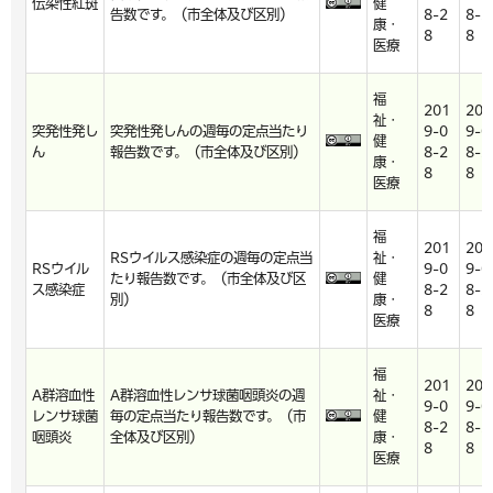
伝染性紅斑
健
告数です。（市全体及び区別）
8-2
8-2
康・
8
8
医療
福
201
201
祉・
突発性発し
突発性発しんの週毎の定点当たり
9-0
9-0
健
ん
報告数です。（市全体及び区別）
8-2
8-2
康・
8
8
医療
福
201
201
RSウイルス感染症の週毎の定点当
祉・
RSウイル
9-0
9-0
たり報告数です。（市全体及び区
健
ス感染症
8-2
8-2
別）
康・
8
8
医療
福
201
201
A群溶血性
A群溶血性レンサ球菌咽頭炎の週
祉・
9-0
9-0
レンサ球菌
毎の定点当たり報告数です。（市
健
8-2
8-2
咽頭炎
全体及び区別）
康・
8
8
医療