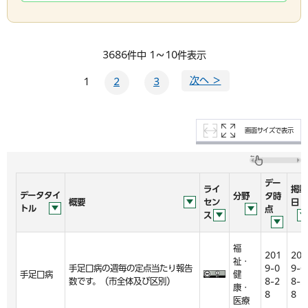
3686件中 1～10件表示
次へ ＞
1
2
3
画面サイズで表示
デー
ライ
掲載
データタイ
分野
タ時
概要
セン
日
トル
点
ス
福
201
201
祉・
手足口病の週毎の定点当たり報告
9-0
9-0
手足口病
健
数です。（市全体及び区別）
8-2
8-2
康・
8
8
医療