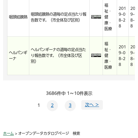
福
201
201
祉・
咽頭結膜熱の週毎の定点当たり報
9-0
9-0
咽頭結膜熱
健
告数です。（市全体及び区別）
8-2
8-2
康・
8
8
医療
福
201
201
ヘルパンギーナの週毎の定点当た
祉・
ヘルパンギ
9-0
9-0
り報告数です。（市全体及び区
健
ーナ
8-2
8-2
別）
康・
8
8
医療
3686件中 1～10件表示
次へ ＞
1
2
3
ホーム
> オープンデータカタログページ 検索