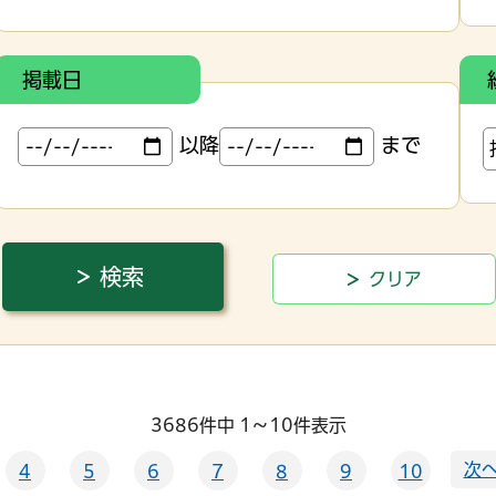
掲載日
以降
まで
3686件中 1～10件表示
次へ
4
5
6
7
8
9
10