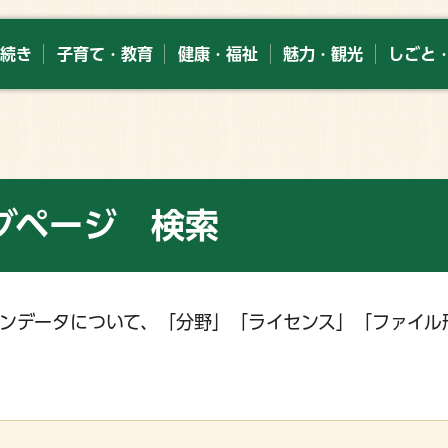
続き
子育て・教育
健康・福祉
魅力・観光
しごと
グページ 検索
ンデータについて、「分野」「ライセンス」「ファイル