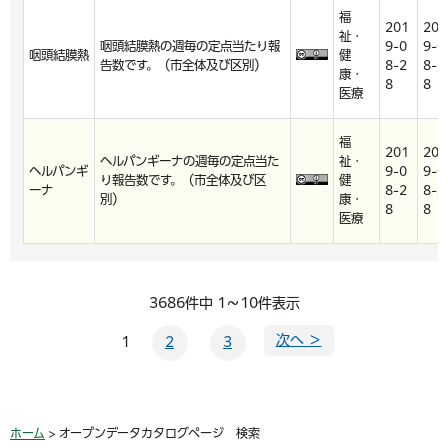
福
201
201
祉・
咽頭結膜熱の週毎の定点当たり報
9-0
9-0
咽頭結膜熱
健
告数です。（市全体及び区別）
8-2
8-2
康・
8
8
医療
福
201
201
ヘルパンギーナの週毎の定点当た
祉・
ヘルパンギ
9-0
9-0
り報告数です。（市全体及び区
健
ーナ
8-2
8-2
別）
康・
8
8
医療
3686件中 1～10件表示
次へ ＞
1
2
3
ホーム
> オープンデータカタログページ 検索