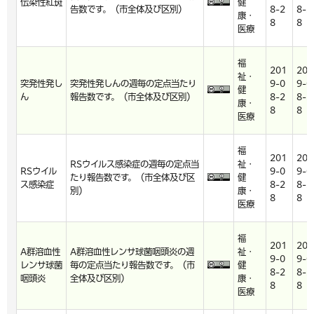
伝染性紅斑
健
告数です。（市全体及び区別）
8-2
8-2
康・
8
8
医療
福
201
201
祉・
突発性発し
突発性発しんの週毎の定点当たり
9-0
9-0
健
ん
報告数です。（市全体及び区別）
8-2
8-2
康・
8
8
医療
福
201
201
RSウイルス感染症の週毎の定点当
祉・
RSウイル
9-0
9-0
たり報告数です。（市全体及び区
健
ス感染症
8-2
8-2
別）
康・
8
8
医療
福
201
201
A群溶血性
A群溶血性レンサ球菌咽頭炎の週
祉・
9-0
9-0
レンサ球菌
毎の定点当たり報告数です。（市
健
8-2
8-2
咽頭炎
全体及び区別）
康・
8
8
医療