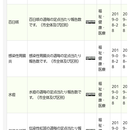
福
201
201
祉・
百日咳の週毎の定点当たり報告数
9-0
9-0
百日咳
健
です。（市全体及び区別）
8-2
8-2
康・
8
8
医療
福
201
201
祉・
感染性胃腸
感染性胃腸炎の週毎の定点当たり
9-0
9-0
健
炎
報告数です。（市全体及び区別）
8-2
8-2
康・
8
8
医療
福
201
201
祉・
水痘の週毎の定点当たり報告数で
9-0
9-0
水痘
健
す。（市全体及び区別）
8-2
8-2
康・
8
8
医療
福
201
201
祉・
伝染性紅斑の週毎の定点当たり報
9-0
9-0