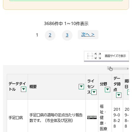
3686件中 1～10件表示
次へ ＞
1
2
3
画面サイズで表示
デー
ライ
掲載
データタイ
分野
タ時
概要
セン
日
トル
点
ス
福
201
201
祉・
手足口病の週毎の定点当たり報告
9-0
9-0
手足口病
健
数です。（市全体及び区別）
8-2
8-2
康・
8
8
医療