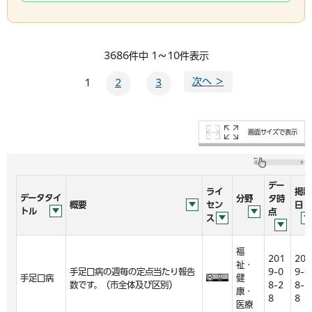
3686件中 1～10件表示
次へ ＞
1
2
3
画面サイズで表示
デー
ライ
掲載
データタイ
分野
タ時
概要
セン
日
トル
点
ス
福
201
201
祉・
手足口病の週毎の定点当たり報告
9-0
9-0
手足口病
健
数です。（市全体及び区別）
8-2
8-2
康・
8
8
医療