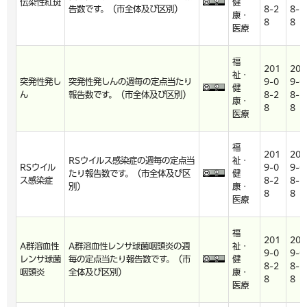
伝染性紅斑
健
告数です。（市全体及び区別）
8-2
8-2
康・
8
8
医療
福
201
201
祉・
突発性発し
突発性発しんの週毎の定点当たり
9-0
9-0
健
ん
報告数です。（市全体及び区別）
8-2
8-2
康・
8
8
医療
福
201
201
RSウイルス感染症の週毎の定点当
祉・
RSウイル
9-0
9-0
たり報告数です。（市全体及び区
健
ス感染症
8-2
8-2
別）
康・
8
8
医療
福
201
201
A群溶血性
A群溶血性レンサ球菌咽頭炎の週
祉・
9-0
9-0
レンサ球菌
毎の定点当たり報告数です。（市
健
8-2
8-2
咽頭炎
全体及び区別）
康・
8
8
医療