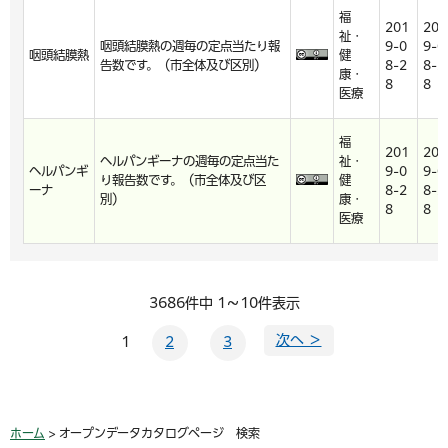
福
201
201
祉・
咽頭結膜熱の週毎の定点当たり報
9-0
9-0
咽頭結膜熱
健
告数です。（市全体及び区別）
8-2
8-2
康・
8
8
医療
福
201
201
ヘルパンギーナの週毎の定点当た
祉・
ヘルパンギ
9-0
9-0
り報告数です。（市全体及び区
健
ーナ
8-2
8-2
別）
康・
8
8
医療
3686件中 1～10件表示
次へ ＞
1
2
3
ホーム
> オープンデータカタログページ 検索