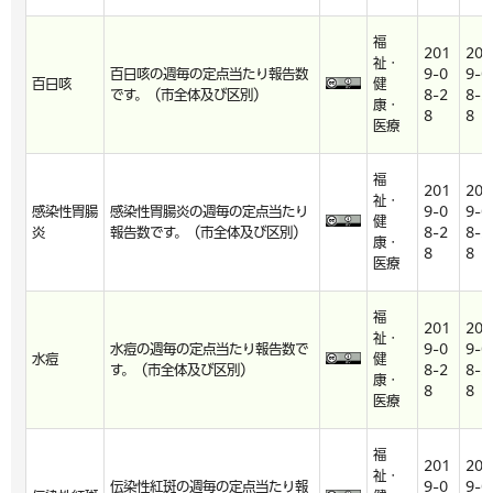
福
201
201
祉・
百日咳の週毎の定点当たり報告数
9-0
9-0
百日咳
健
です。（市全体及び区別）
8-2
8-2
康・
8
8
医療
福
201
201
祉・
感染性胃腸
感染性胃腸炎の週毎の定点当たり
9-0
9-0
健
炎
報告数です。（市全体及び区別）
8-2
8-2
康・
8
8
医療
福
201
201
祉・
水痘の週毎の定点当たり報告数で
9-0
9-0
水痘
健
す。（市全体及び区別）
8-2
8-2
康・
8
8
医療
福
201
201
祉・
伝染性紅斑の週毎の定点当たり報
9-0
9-0