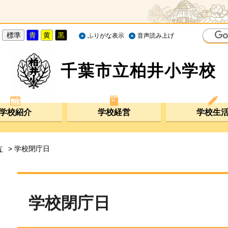
標準
青
黄
黒
ふりがな表示
音声読み上げ
千葉市立柏井小学校
学校紹介
学校経営
学校生
方
> 学校閉庁日
学校閉庁日