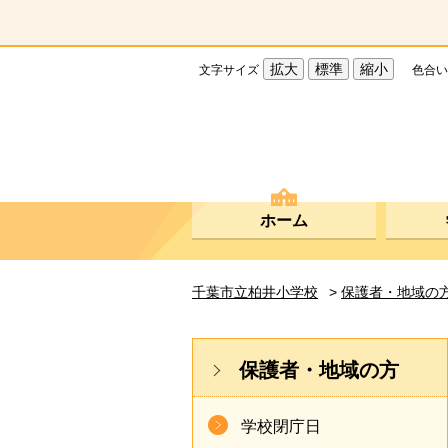
拡大
標準
縮小
文字サイズ
色合い
ホーム
千葉市立柏井小学校
>
保護者・地域の
保護者・地域の方
学校閉庁日