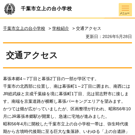
千葉市立上の台小学校
メニュー
千葉市立上の台小学校
>
学校紹介
> 交通アクセス
更新日：2026年5月28日
交通アクセス
幕張本郷4～7丁目と幕張2丁目の一部が学区です。
千葉市の北西部に位置し、南は幕張町1～2丁目に囲まれ、南西には
JR総武線と京成千葉線を境に幕張町1丁目、北は習志野市に接しま
す。南端を京葉道路が横断し幕張パーキングエリアを望みます。
かつては畑が広がっていましたが、区画整理が行われ、昭和56年10
月にJR幕張本郷駅が開業し、急速に宅地が進みました。
昭和56年4月に開校した千葉市立上の台小学校一帯は、弥生時代後
期から古墳時代後期に至る巨大な集落跡、いわゆる「上の台遺跡」