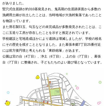
がありました。
竪穴式住居跡が約310基発見され、鬼高期の住居跡床面から多数の
漁網用土錘が出土したことは、当時地域が大漁村集落であったこと
を物語っています。
また滑石製臼玉、勾玉などの未完成品が多数発見されたことは、こ
こに玉造り工房が存在したことを示すと推定されています。
学校建設と宅地造成ほかにより遺跡は壊滅しましたが、学校の校名
にその歴史を残すこととなりました。また幕張本郷7丁目25番付近
には前方後円墳と考えられる「東鉄砲塚」があます。
公園は宮の台（4丁目）、浄土（6丁目）、上の台（7丁目）、幕張
台（7丁目）に整備され、子どもたちのよい遊び場となっています。