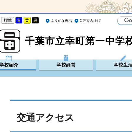
標準
青
黄
黒
ふりがな表示
音声読み上げ
千葉市立幸町第一中学
学校紹介
学校経営
学校生
交通アクセス