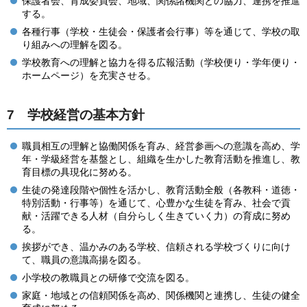
保護者会、育成委員会、地域、関係諸機関との協力、連携を推進
する。
各種行事（学校・生徒会・保護者会行事）等を通じて、学校の取
り組みへの理解を図る。
学校教育への理解と協力を得る広報活動（学校便り・学年便り・
ホームページ）を充実させる。
7 学校経営の基本方針
職員相互の理解と協働関係を育み、経営参画への意識を高め、学
年・学級経営を基盤とし、組織を生かした教育活動を推進し、教
育目標の具現化に努める。
生徒の発達段階や個性を活かし、教育活動全般（各教科・道徳・
特別活動・行事等）を通じて、心豊かな生徒を育み、社会で貢
献・活躍できる人材（自分らしく生きていく力）の育成に努め
る。
挨拶ができ、温かみのある学校、信頼される学校づくりに向け
て、職員の意識高揚を図る。
小学校の教職員との研修で交流を図る。
家庭・地域との信頼関係を高め、関係機関と連携し、生徒の健全