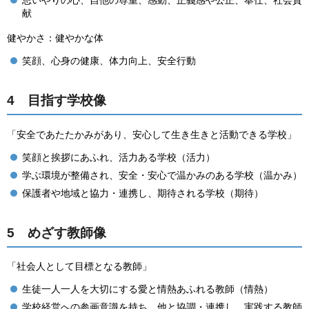
思いやりの心、自他の尊重、感動、正義感や公正、奉仕、社会貢
献
健やかさ：健やかな体
笑顔、心身の健康、体力向上、安全行動
4 目指す学校像
「安全であたたかみがあり、安心して生き生きと活動できる学校」
笑顔と挨拶にあふれ、活力ある学校（活力）
学ぶ環境が整備され、安全・安心で温かみのある学校（温かみ）
保護者や地域と協力・連携し、期待される学校（期待）
5 めざす教師像
「社会人として目標となる教師」
生徒一人一人を大切にする愛と情熱あふれる教師（情熱）
学校経営への参画意識を持ち、他と協調・連携し、実践する教師