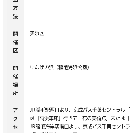
方
法
美浜区
開
催
区
いなげの浜（稲毛海浜公園）
開
催
場
所
JR稲毛駅西口より、京成バス千葉セントラル「
ア
は「高浜車庫」行きで「花の美術館」または「
ク
JR稲毛海岸駅南口より、京成バス千葉セントラ
セ