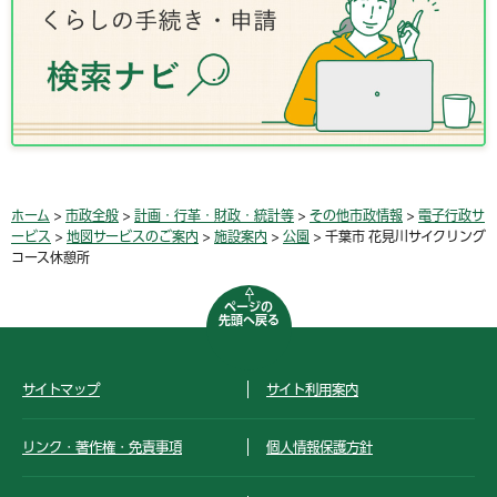
ホーム
>
市政全般
>
計画・行革・財政・統計等
>
その他市政情報
>
電子行政サ
ービス
>
地図サービスのご案内
>
施設案内
>
公園
> 千葉市 花見川サイクリング
コース休憩所
ページの
先頭へ戻る
サイトマップ
サイト利用案内
リンク・著作権・免責事項
個人情報保護方針