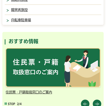
障害者施設
自転車駐車場
おすすめ情報
住民票・戸籍取扱窓口のご案内
千
STOP
2/4