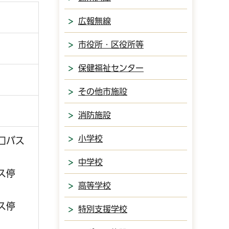
広報無線
市役所・区役所等
保健福祉センター
その他市施設
消防施設
小学校
口バス
中学校
ス停
高等学校
ス停
特別支援学校