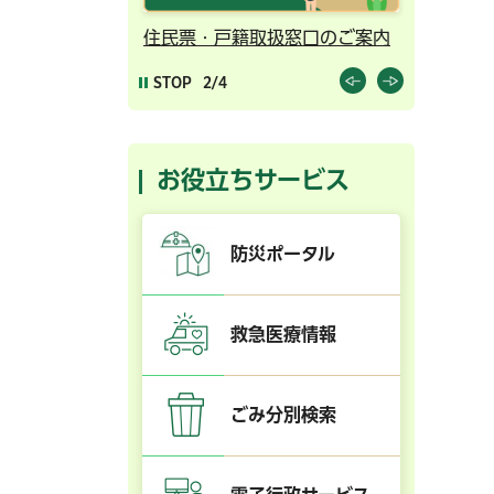
ンライン予約
住民票・戸籍取扱窓口のご案内
千葉市の
STOP
2/4
お役立ちサービス
防災ポータル
救急医療情報
ごみ分別検索