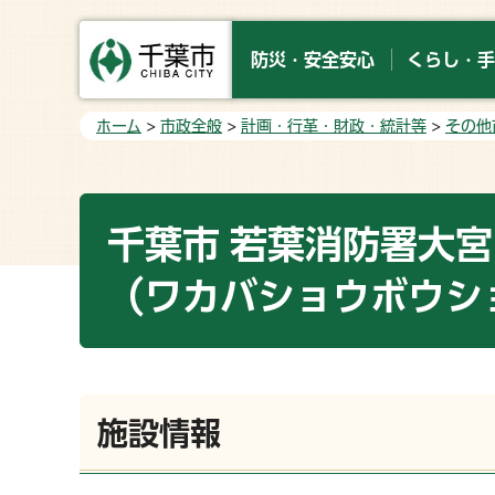
防災・安全安心
くらし・手
ホーム
>
市政全般
>
計画・行革・財政・統計等
>
その他
千葉市 若葉消防署大
（ワカバショウボウシ
施設情報