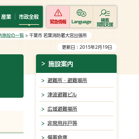
・産業
市政全般
検索
緊急情報
Language
閲覧支援
防施設の一覧
> 千葉市 若葉消防署大宮出張所
更新日：2015年2月19日
施設案内
）
避難所・避難場所
津波避難ビル
広域避難場所
非常用井戸等
備蓄倉庫