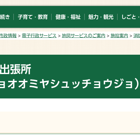
続き
子育て・教育
健康・福祉
魅力・観光
しごと
市政情報
>
電子行政サービス
>
地図サービスのご案内
>
施設案内
>
消
宮出張所
ョオオミヤシュッチョウジョ