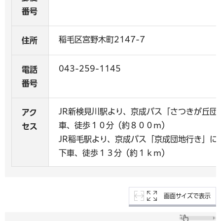
番号
稲毛区宮野木町2147-7
住所
043-259-1145
電話
番号
JR新検見川駅より、京成バス「さつきが丘団
アク
車、徒歩１０分（約８００ｍ）
セス
JR稲毛駅より、京成バス「京成団地行き」に
下車、徒歩１３分（約１ｋｍ）
画面サイズで表示