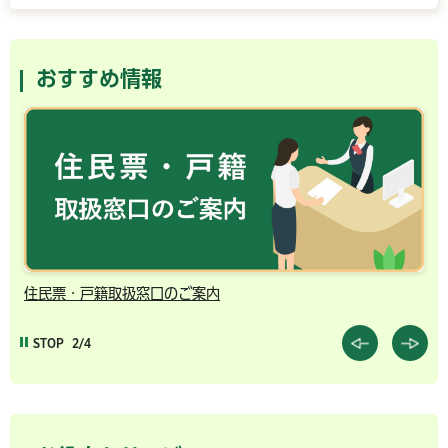
おすすめ情報
住民票・戸籍取扱窓口のご案内
千
STOP
2/4