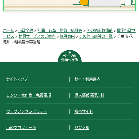
ホーム
>
市政全般
>
計画・行革・財政・統計等
>
その他市政情報
>
電子行政サ
ービス
>
地図サービスのご案内
>
施設案内
>
その他市施設の一覧
> 千葉市 花
見川・稲毛環境事業所
ページの
先頭へ戻る
サイトマップ
サイト利用案内
リンク・著作権・免責事項
個人情報保護方針
ウェブアクセシビリティ
携帯サイト
市のプロフィール
リンク集