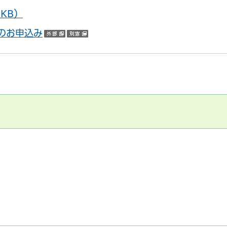
KB）
のお申込み
（外部サイトへリンク）
（別ウインドウで開く）