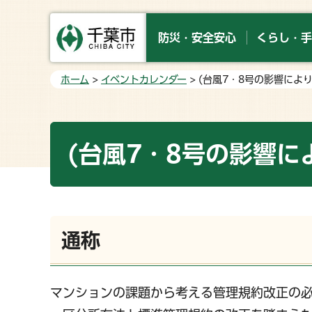
防災・安全安心
くらし・手
ホーム
>
イベントカレンダー
> (台風7・8号の影響によ
(台風7・8号の影響に
通称
マンションの課題から考える管理規約改正の