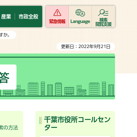
・産業
市政全般
検索
緊急情報
Language
閲覧支援
すか。
更新日：2022年9月21日
FAQ
千葉市
よくある
千葉市役所コールセン
ター
索の方法