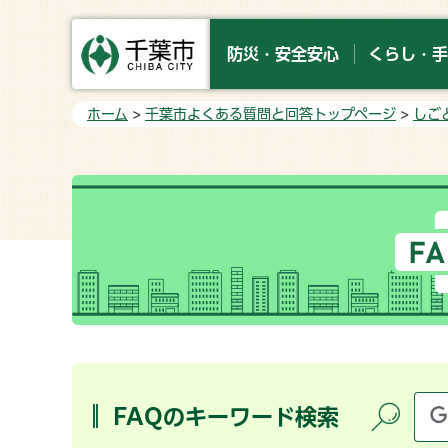
防災・安全安心
くらし・手
ホーム
>
千葉市よくある質問と回答トップページ
>
しご
FAQのキーワード検索