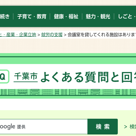
続き
子育て・教育
健康・福祉
魅力・観光
しごと
と・産業・企業立地
>
就労の支援
> 会議室を貸してくれる施設はありま
検