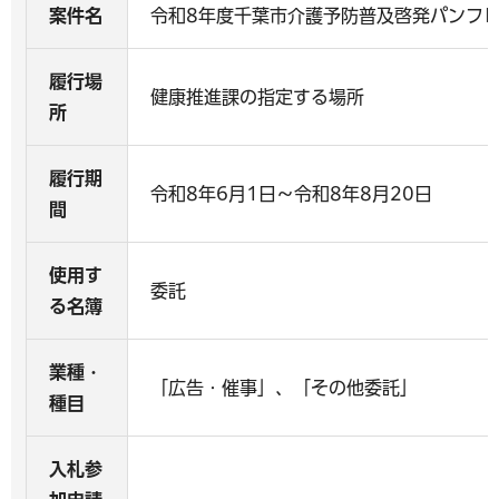
案件名
令和8年度千葉市介護予防普及啓発パンフ
履行場
健康推進課の指定する場所
所
履行期
令和8年6月1日～令和8年8月20日
間
使用す
委託
る名簿
業種・
「広告・催事」、「その他委託」
種目
入札参