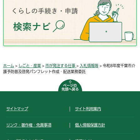
ホーム
>
しごと・産業
>
市が発注する仕事
>
入札情報等
> 令和8年度千葉市介
護予防普及啓発パンフレット作成・配送業務委託
ページの
先頭へ戻る
サイトマップ
サイト利用案内
リンク・著作権・免責事項
個人情報保護方針