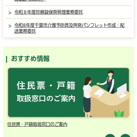
令和８年度診療録保管管理業務委託
令和8年度千葉市介護予防普及啓発パンフレット作成・配
送業務委託
おすすめ情報
住民票・戸籍取扱窓口のご案内
千