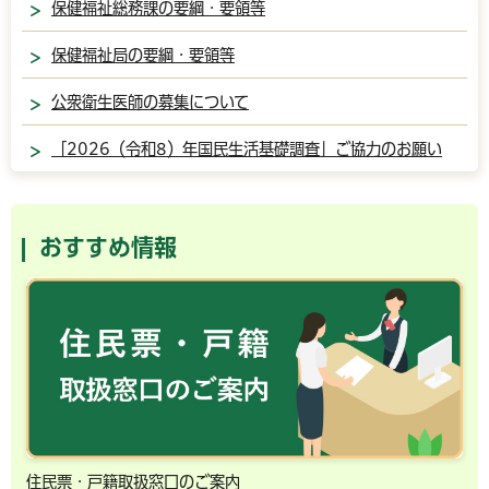
保健福祉総務課の要綱・要領等
保健福祉局の要綱・要領等
公衆衛生医師の募集について
「2026（令和8）年国民生活基礎調査」ご協力のお願い
おすすめ情報
住民票・戸籍取扱窓口のご案内
千