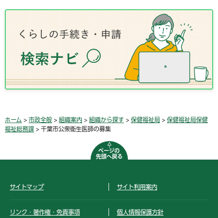
ホーム
>
市政全般
>
組織案内
>
組織から探す
>
保健福祉局
>
保健福祉局保健
福祉総務課
> 千葉市公衆衛生医師の募集
ページの
先頭へ戻る
サイトマップ
サイト利用案内
リンク・著作権・免責事項
個人情報保護方針