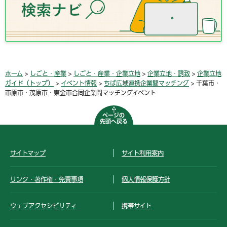
ホーム
>
しごと・産業
>
しごと・産業・企業立地
>
企業立地・誘致
>
企業立地
ガイド（トップ）
>
イベント情報
>
ちば広域連携企業間マッチング
> 千葉市・
市原市・茂原市・東金市合同企業間マッチングイベント
ページの
先頭へ戻る
サイトマップ
サイト利用案内
リンク・著作権・免責事項
個人情報保護方針
ウェブアクセシビリティ
携帯サイト