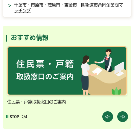
千葉市・市原市・茂原市・東金市・四街道市合同企業間マ
ッチング
おすすめ情報
住民票・戸籍取扱窓口のご案内
千
STOP
2/4