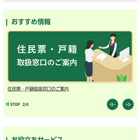
おすすめ情報
住民票・戸籍取扱窓口のご案内
千
STOP
2/4
お役立ちサービス