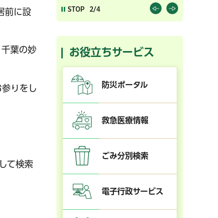
STOP
2/4
居前に設
、千葉の妙
お役立ちサービス
防災ポータル
お参りをし
救急医療情報
ごみ分別検索
力して検索
電子行政サービス