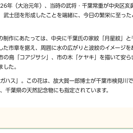
葉市は1126年（大治元年）、当時の武将・千葉常重が中央区
、武士団を形成したことを端緒に、今日の繁栄に至った
の制作にあたっては、中央に千葉氏の家紋「月星紋」と
した市章を据え、周囲に水の広がりと波紋のイメージを
市の鳥「コアジサシ」、市の木「ケヤキ」を描いて安ら
ました。
オガハス」。この花は、故大賀一郎博士が千葉市検見川
、千葉県の天然記念物にも指定されています。
サービス
コンビニ交付
区役所窓口オ