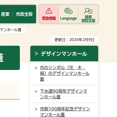
・産業
市政全般
検索
緊急情報
Language
閲覧支援
ンマンホール蓋
更新日：2026年2月9日
デザインマンホール
蓋
市のシンボル（花・木・
鳥）のデザインマンホール
蓋
下水道90周年デザインマ
ンホール蓋
市制100周年記念デザイン
マンホール蓋