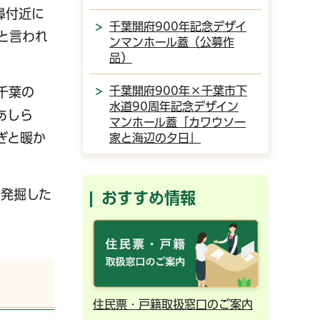
亥鼻付近に
千葉開府900年記念デザイ
と言われ
ンマンホール蓋（公募作
品）
千葉開府900年×千葉市下
千葉の
水道90周年記念デザイン
あしら
マンホール蓋「カワウソ一
ぎと暖か
家と海辺の夕日」
で発掘した
おすすめ情報
ンライン予約
住民票・戸籍取扱窓口のご案内
千葉市の