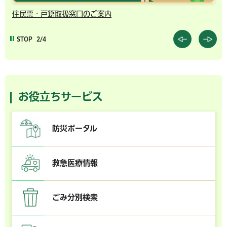
住民票・戸籍取扱窓口のご案内
千
STOP
2/4
お役立ちサービス
防災ポータル
救急医療情報
ごみ分別検索