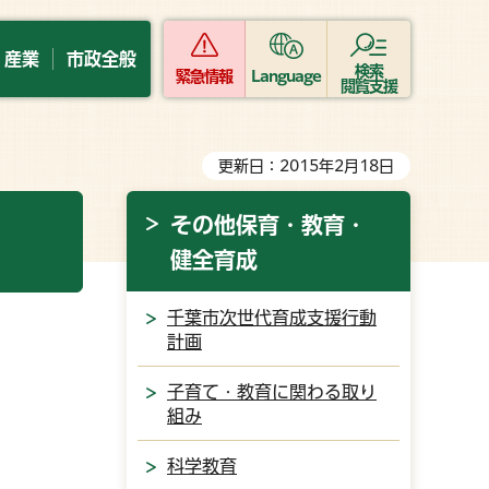
・産業
市政全般
検索
緊急情報
Language
閲覧支援
更新日：2015年2月18日
その他保育・教育・
健全育成
千葉市次世代育成支援行動
計画
子育て・教育に関わる取り
組み
科学教育