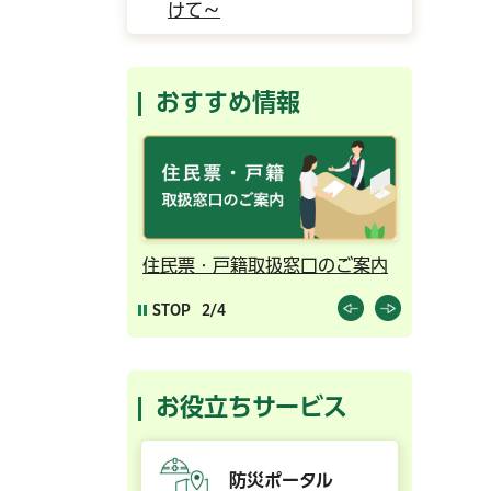
けて～
おすすめ情報
ンライン予約
住民票・戸籍取扱窓口のご案内
千葉市の
STOP
2/4
お役立ちサービス
防災ポータル