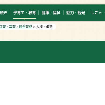
続き
子育て・教育
健康・福祉
魅力・観光
しごと
保育・教育・健全育成
> 人権・虐待