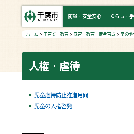
防災・安全安心
くらし・手
ホーム
>
子育て・教育
>
保育・教育・健全育成
>
その他
人権・虐待
児童虐待防止推進月間
児童の人権啓発