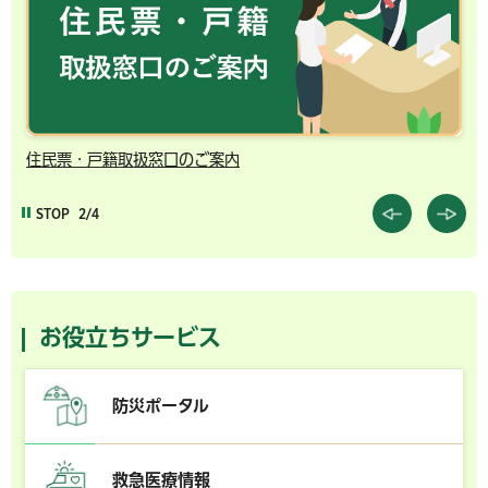
住民票・戸籍取扱窓口のご案内
千
STOP
2/4
お役立ちサービス
防災ポータル
救急医療情報