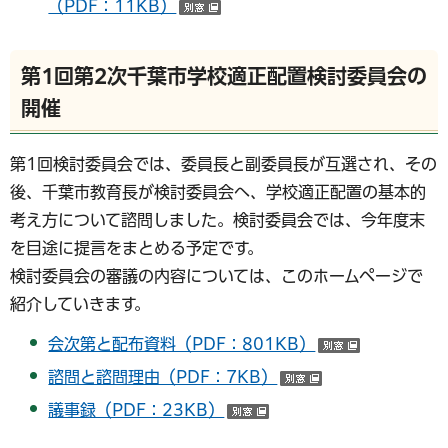
（PDF：11KB）
（別ウインドウで開く）
第1回第2次千葉市学校適正配置検討委員会の
開催
第1回検討委員会では、委員長と副委員長が互選され、その
後、千葉市教育長が検討委員会へ、学校適正配置の基本的
考え方について諮問しました。検討委員会では、今年度末
を目途に提言をまとめる予定です。
検討委員会の審議の内容については、このホームページで
紹介していきます。
会次第と配布資料（PDF：801KB）
（別ウイン
諮問と諮問理由（PDF：7KB）
（別ウインドウ
議事録（PDF：23KB）
（別ウインドウで開く）