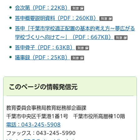
会次第（PDF：22KB）
（別ウインドウで開く）
答申概要説明資料（PDF：260KB）
（別ウイン
答申「千葉市学校適正配置の基本的考え方～夢広がる
学校づくりへ向けて～」（PDF：667KB）
（別
答申骨子（PDF：63KB）
（別ウインドウで開く
議事録（PDF：25KB）
（別ウインドウで開く）
このページの情報発信元
教育委員会事務局教育総務部企画課
千葉市中央区千葉港1番1号 千葉市役所高層棟10階
電話：043-245-5908
ファックス：043-245-5990