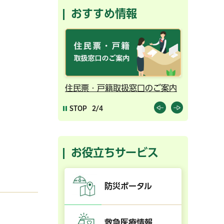
おすすめ情報
ンライン予約
住民票・戸籍取扱窓口のご案内
千葉市の
STOP
2/4
お役立ちサービス
防災ポータル
救急医療情報