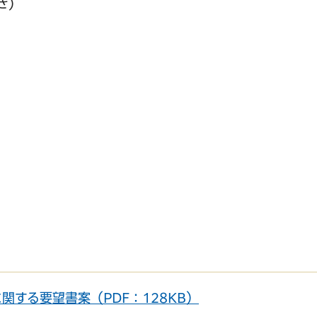
き)
サービス
コンビニ交付
区役所窓口オ
する要望書案（PDF：128KB）