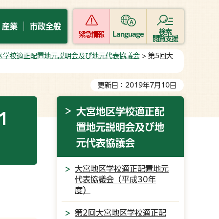
・産業
市政全般
検索
緊急情報
Language
閲覧支援
区学校適正配置地元説明会及び地元代表協議会
> 第5回大
更新日：2019年7月10日
大宮地区学校適正配
1
置地元説明会及び地
元代表協議会
大宮地区学校適正配置地元
代表協議会（平成30年
度）
第2回大宮地区学校適正配