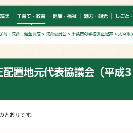
続き
子育て・教育
健康・福祉
魅力・観光
しごと
保育・教育・健全育成
>
教育委員会
>
千葉市の学校適正配置
>
大宮地
正配置地元代表協議会（平成3
のとおりです。