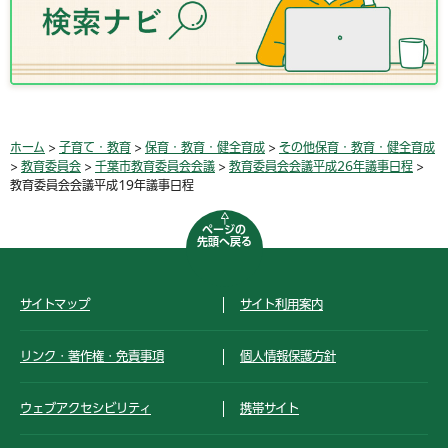
ホーム
>
子育て・教育
>
保育・教育・健全育成
>
その他保育・教育・健全育成
>
教育委員会
>
千葉市教育委員会会議
>
教育委員会会議平成26年議事日程
>
教育委員会会議平成19年議事日程
ページの
先頭へ戻る
サイトマップ
サイト利用案内
リンク・著作権・免責事項
個人情報保護方針
ウェブアクセシビリティ
携帯サイト