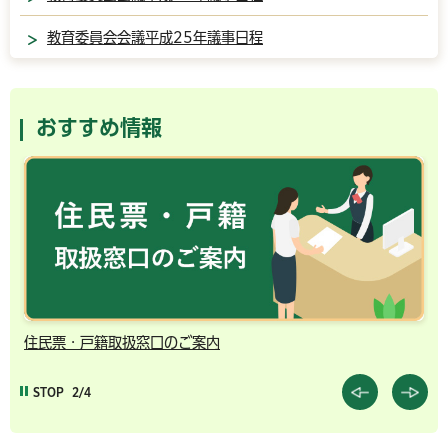
教育委員会会議平成25年議事日程
おすすめ情報
住民票・戸籍取扱窓口のご案内
千
STOP
2/4