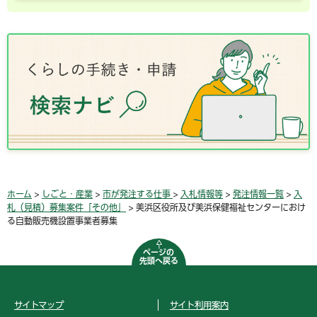
ホーム
>
しごと・産業
>
市が発注する仕事
>
入札情報等
>
発注情報一覧
>
入
札（見積）募集案件「その他」
> 美浜区役所及び美浜保健福祉センターにおけ
る自動販売機設置事業者募集
ページの
先頭へ戻る
サイトマップ
サイト利用案内