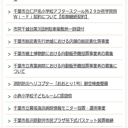
千葉市立仁戸名小学校アフタースクール外２９か所学習用
Ｗｉ－Ｆｉ契約について【長期継続契約】
市営千城台第3団地駐車場敷地一時貸付
千葉市脱炭素先行地域における店舗の脱炭素化等事業
千葉市郷土博物館における自動販売機設置事業者の募集
千葉市立青葉病院における自動販売機設置事業者の募集に
ついて
消防防災ヘリコプター「おおとり1号」耐空検査整備
小倉小学校子どもルームC賃貸借
千葉市立幕張海浜病院情報モニター設置・運用事業
千葉市長沼原勤労市民プラザ吊下式バスケット装置修繕