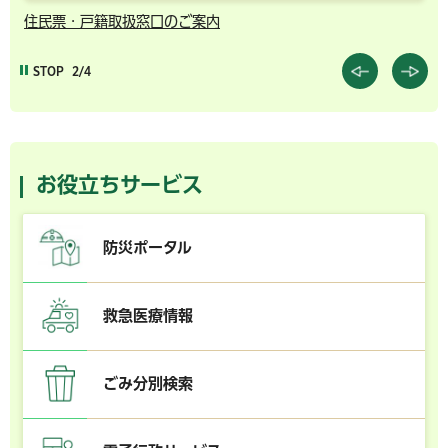
住民票・戸籍取扱窓口のご案内
千
STOP
2/4
お役立ちサービス
防災ポータル
救急医療情報
ごみ分別検索