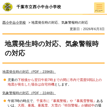
千葉市立西小中台小学校
メニュー
西小中台小学校
> 地震発生時の対応、気象警報時の対応
更新日：2026年6月3日
地震発生時の対応、気象警報時
の対応
地震発生時の対応（PDF：239KB）
児童の
下校後から翌日午前7時までの間に市内で震度5弱以上の
地震が発生した場合は自宅待機
とします。
気象警報時の対応（PDF：224KB）
午前7時の時点で、
千葉市に『暴風警報』や『暴風雪警報』
ある
いは、
大雨、暴風、暴風雪、大雪の『特別警報』が継続中
の場