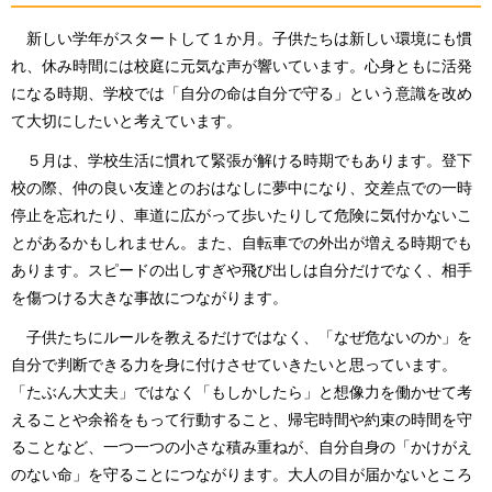
新しい学年がスタートして１か月。子供たちは新しい環境にも慣
れ、休み時間には校庭に元気な声が響いています。心身ともに活発
になる時期、学校では「自分の命は自分で守る」という意識を改め
て大切にしたいと考えています。
５月は、学校生活に慣れて緊張が解ける時期でもあります。登下
校の際、仲の良い友達とのおはなしに夢中になり、交差点での一時
停止を忘れたり、車道に広がって歩いたりして危険に気付かないこ
とがあるかもしれません。また、自転車での外出が増える時期でも
あります。スピードの出しすぎや飛び出しは自分だけでなく、相手
を傷つける大きな事故につながります。
子供たちにルールを教えるだけではなく、「なぜ危ないのか」を
自分で判断できる力を身に付けさせていきたいと思っています。
「たぶん大丈夫」ではなく「もしかしたら」と想像力を働かせて考
えることや余裕をもって行動すること、帰宅時間や約束の時間を守
ることなど、一つ一つの小さな積み重ねが、自分自身の「かけがえ
のない命」を守ることにつながります。大人の目が届かないところ