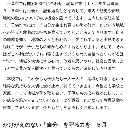
千葉市では開府900年に合わせ、記念授業（１・２年生は道徳、
３～６年生は社会）、記念給食などを通して、市内の歴史や伝統、
地域の魅力について学ぶ機会を設けています。こうした取組を通
じ、子供たちには、「自分が生まれ育った街が好き」だという地域
への誇りと愛着の気持ちを育んでいきたいと考えております。自分
の地域を知り、地域の人々と触れ合い、愛されていると実感できる
経験こそが、子供たちの確かな心の土台となります。そして、それ
はどこへ羽ばたいても力強く生きていくための自信へとつながるは
ずです。地域を大切にする心は、他者を思いやり、社会に貢献しよ
うとする豊かな人間性へと育っていくものと確信しております。
本校では、これからも子供たち一人一人の「地域が好き」という
純粋な気持ちを大切に受け止め、育てていきます。今後とも学校と
家庭、そして地域が手を取り合い、子供たちの心を豊かに耕し、そ
の成長を温かく支えていけるように全職員一丸となって教育活動を
推進してまいります。今月もどうぞよろしくお願いします。
かけがえのない「自分」を守る力を ５月