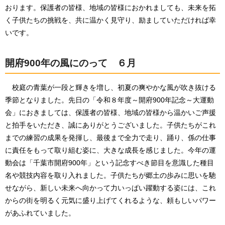
おります。保護者の皆様、地域の皆様におかれましても、未来を拓
く子供たちの挑戦を、共に温かく見守り、励ましていただければ幸
いです。
開府900年の風にのって ６月
校庭の青葉が一段と輝きを増し、初夏の爽やかな風が吹き抜ける
季節となりました。先日の「令和８年度～開府900年記念～大運動
会」におきましては、保護者の皆様、地域の皆様から温かいご声援
と拍手をいただき、誠にありがとうございました。子供たちがこれ
までの練習の成果を発揮し、最後まで全力で走り、踊り、係の仕事
に責任をもって取り組む姿に、大きな成長を感じました。今年の運
動会は「千葉市開府900年」という記念すべき節目を意識した種目
名や競技内容を取り入れました。子供たちが郷土の歩みに思いを馳
せながら、新しい未来へ向かって力いっぱい躍動する姿には、これ
からの街を明るく元気に盛り上げてくれるような、頼もしいパワー
があふれていました。