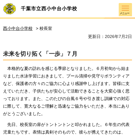
千葉市立西小中台小学校
メニュー
西小中台小学校
> 校長室
更新日：2026年7月2日
未来を切り拓く「一歩」７月
本格的な夏の訪れを感じる季節となりました。６月初旬から始ま
りました水泳学習におきまして、プール清掃や見守りボランティア
など、保護者の方々のご協力に心より感謝申し上げます。皆様に支
えていただき、子供たちが安心して活動できることを大変心強く思
っております。また、このたびの台風６号や引き渡し訓練での対応
に際して、寛大なるご理解と迅速なご協力をいただき、本当にあり
がとうございました。
先日、校長室の扉がトントントンと叩かれました。６年生の代表
児童たちです。表情は真剣そのもので、彼らが携えてきたのは、