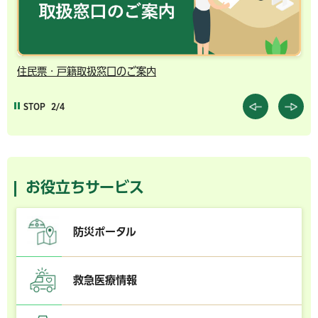
住民票・戸籍取扱窓口のご案内
千
STOP
2/4
お役立ちサービス
防災ポータル
救急医療情報