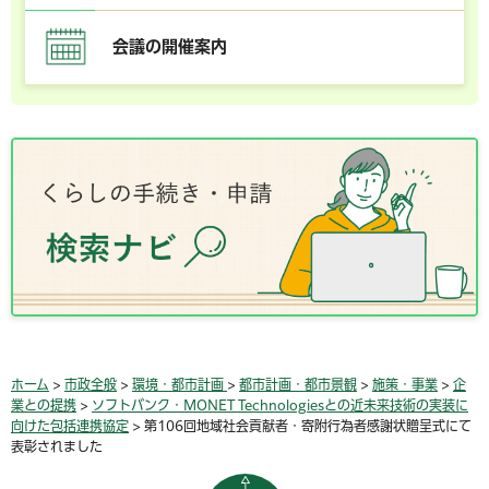
会議の開催案内
ホーム
>
市政全般
>
環境・都市計画
>
都市計画・都市景観
>
施策・事業
>
企
業との提携
>
ソフトバンク・MONET Technologiesとの近未来技術の実装に
向けた包括連携協定
> 第106回地域社会貢献者・寄附行為者感謝状贈呈式にて
表彰されました