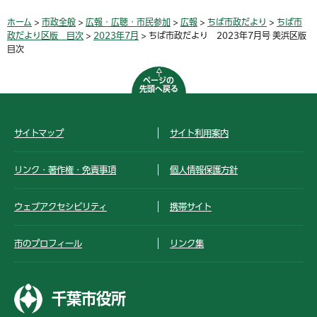
ホーム
>
市政全般
>
広報・広聴・市民参加
>
広報
>
ちば市政だより
>
ちば市
政だより区版 目次
>
2023年7月
> ちば市政だより 2023年7月号 美浜区版
目次
ページの
先頭へ戻る
サイトマップ
サイト利用案内
リンク・著作権・免責事項
個人情報保護方針
ウェブアクセシビリティ
携帯サイト
市のプロフィール
リンク集
千葉市役所