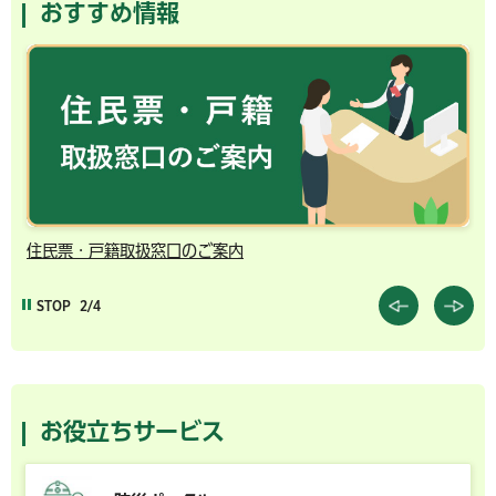
おすすめ情報
住民票・戸籍取扱窓口のご案内
千
STOP
2/4
お役立ちサービス