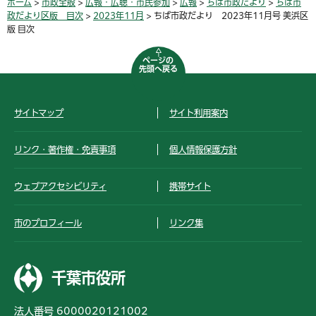
ホーム
>
市政全般
>
広報・広聴・市民参加
>
広報
>
ちば市政だより
>
ちば市
政だより区版 目次
>
2023年11月
> ちば市政だより 2023年11月号 美浜区
版 目次
ページの
先頭へ戻る
サイトマップ
サイト利用案内
リンク・著作権・免責事項
個人情報保護方針
ウェブアクセシビリティ
携帯サイト
市のプロフィール
リンク集
千葉市役所
法人番号 6000020121002