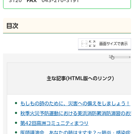
3120
FAX
043-270-3191
目次
画面サイズで表示
主な記事(HTML版へのリンク)
もしもの時のために、災害への備えをしましょう！
秋季火災予防運動における美浜消防署消防演習のお
第42回高洲コミュニティまつり
医師講演会 あなたの肺は大丈夫？～肺炎・感染症