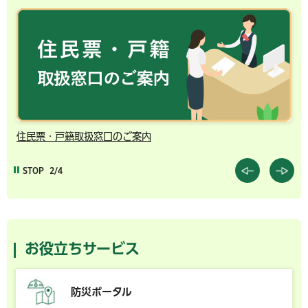
住民票・戸籍取扱窓口のご案内
千
STOP
2/4
お役立ちサービス
防災ポータル