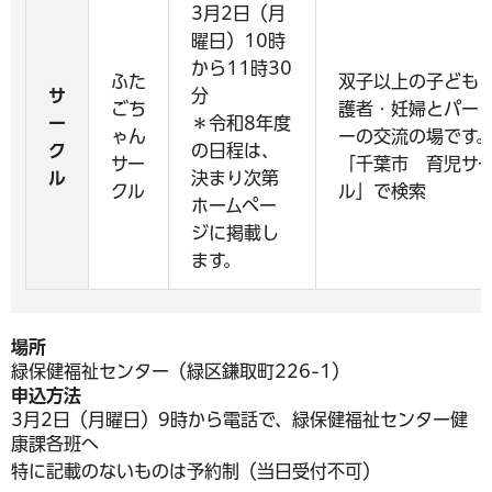
3月2日（月
曜日）10時
から11時30
ふた
双子以上の子ども
サ
分
ごち
護者・妊婦とパー
ー
＊令和8年度
ゃん
ーの交流の場です
ク
の日程は、
サー
「千葉市 育児サ
ル
決まり次第
クル
ル」で検索
ホームペー
ジに掲載し
ます。
場所
緑保健福祉センター（緑区鎌取町226-1）
申込方法
3月2日（月曜日）9時から電話で、緑保健福祉センター健
康課各班へ
特に記載のないものは予約制（当日受付不可）