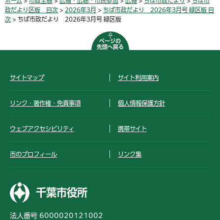
ホーム
>
市政全般
>
広報・広聴・市民参加
>
広報
>
ちば市政だより
>
ちば市
政だより区版 目次
>
2026年3月
>
ちば市政だより 2026年3月号 緑区版 目
次
> ちば市政だより 2026年3月号 緑区版
ページの
先頭へ戻る
サイトマップ
サイト利用案内
リンク・著作権・免責事項
個人情報保護方針
ウェブアクセシビリティ
携帯サイト
市のプロフィール
リンク集
千葉市役所
法人番号 6000020121002