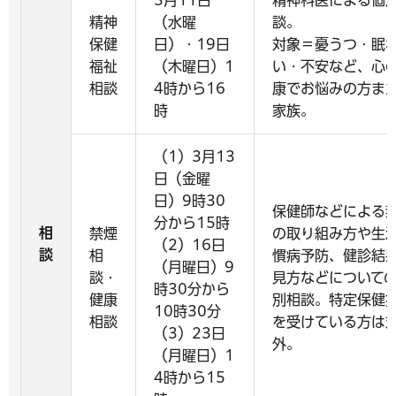
精神
（水曜
談。
保健
日）・19日
対象＝憂うつ・眠
福祉
（木曜日）1
い・不安など、心
相談
4時から16
康でお悩みの方ま
時
家族。
（1）3月13
日（金曜
日）9時30
保健師などによる
分から15時
相
禁煙
の取り組み方や生
（2）16日
談
相
慣病予防、健診結
（月曜日）9
談・
見方などについて
時30分から
健康
別相談。特定保健
10時30分
相談
を受けている方は
（3）23日
外。
（月曜日）1
4時から15