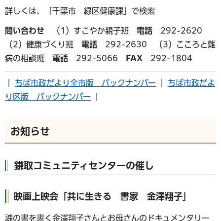
詳しくは、「千葉市 緑区健康課」で検索
問い合わせ
（1）すこやか親子班
電話
292-2620
（2）健康づくり班
電話
292-2630 （3）こころと難
病の相談班
電話
292-5066
FAX
292-1804
｜
ちば市政だより全市版 バックナンバー
｜
ちば市政だよ
り区版 バックナンバー
｜
お知らせ
鎌取コミュニティセンターの催し
映画上映会「共に生きる 書家 金澤翔子」
魂の書を書く金澤翔子さんとお母さんのドキュメンタリー