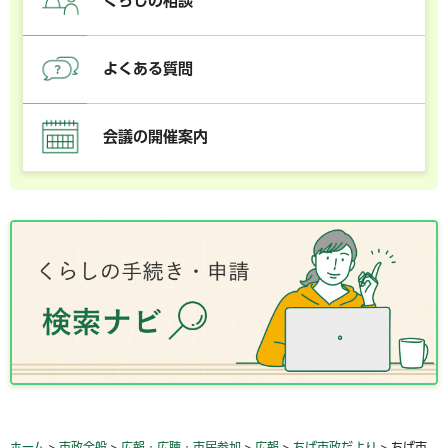
くらしの相談
よくある質問
会議の開催案内
ホーム
>
市政全般
>
広報・広聴・市民参加
>
広報
>
ちば市政だより
> ちば市