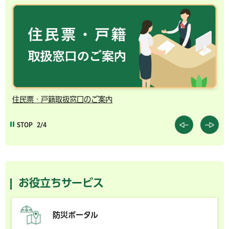
住民票・戸籍取扱窓口のご案内
千
STOP
2/4
お役立ちサービス
防災ポータル