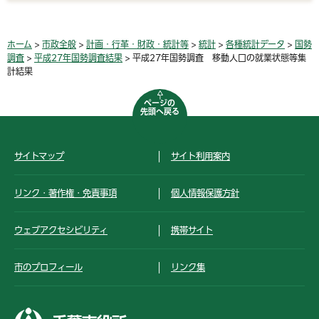
ホーム
>
市政全般
>
計画・行革・財政・統計等
>
統計
>
各種統計データ
>
国勢
調査
>
平成27年国勢調査結果
> 平成27年国勢調査 移動人口の就業状態等集
計結果
ページの
先頭へ戻る
サイトマップ
サイト利用案内
リンク・著作権・免責事項
個人情報保護方針
ウェブアクセシビリティ
携帯サイト
市のプロフィール
リンク集