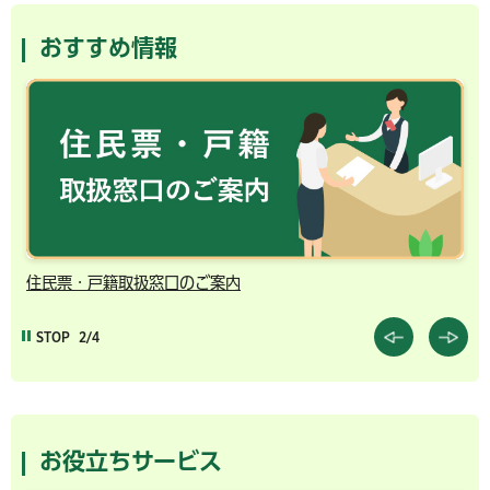
おすすめ情報
住民票・戸籍取扱窓口のご案内
千
STOP
2/4
お役立ちサービス