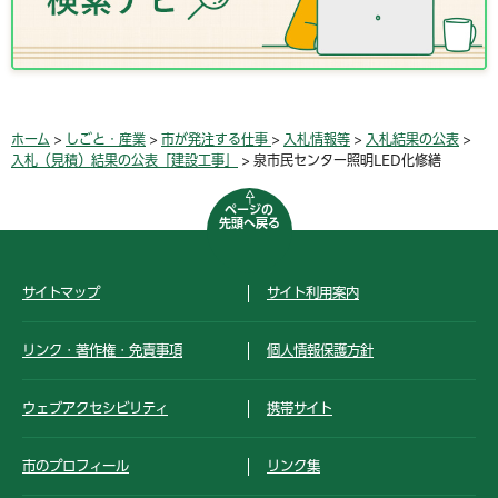
ホーム
>
しごと・産業
>
市が発注する仕事
>
入札情報等
>
入札結果の公表
>
入札（見積）結果の公表「建設工事」
> 泉市民センター照明LED化修繕
ページの
先頭へ戻る
サイトマップ
サイト利用案内
リンク・著作権・免責事項
個人情報保護方針
ウェブアクセシビリティ
携帯サイト
市のプロフィール
リンク集