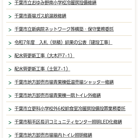
千葉市立おゆみ野南小学校冷暖房設備修繕
千葉市斎場ガス給湯器修繕
千葉市立新病院ネットワーク等構築・保守業務委託
令和7年度 入札（見積）結果の公表「建設工事」
配水管更新工事（大木戸7-1）
配水管更新工事（土気7-1）
千葉市地方卸売市場青果棟低温売場シャッター修繕
千葉市地方卸売市場青果棟一階トイレ外修繕
千葉市立更科小学校外6校給食室冷暖房設備設置業務委託
千葉市稲毛区長沼コミュニティセンター照明LED化修繕
千葉市地方卸売市場場内トイレ照明修繕