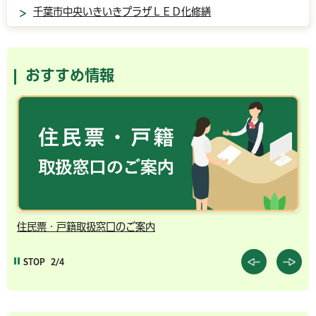
千葉市中央いきいきプラザＬＥＤ化修繕
おすすめ情報
住民票・戸籍取扱窓口のご案内
千
STOP
2/4