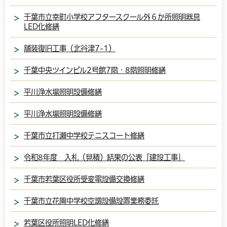
千葉市立幸町小学校アフタースクール外６か所照明器具
LED化修繕
舗装復旧工事（北谷津7-1）
千葉中央ツインビル2号館7階・8階照明修繕
平川浄水場照明設備修繕
平川浄水場照明設備修繕
千葉市立打瀬中学校テニスコート修繕
令和8年度 入札（見積）結果の公表「建設工事」
千葉市若葉区役所受変電設備交換修繕
千葉市立花園中学校空調設備設置業務委託
若葉区役所照明LED化修繕