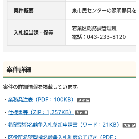
案件概要
泉市民センターの照明器具をL
若葉区総務課管理班
入札担当課・係等
電話：043-233-8120
案件詳細
案件の詳細情報を掲載しています。
・
業務発注表（PDF：100KB）
（別ウインドウで開
・
仕様書等（ZIP：1,257KB）
（別ウインドウで開く
・
希望型指名競争入札参加申請書（ワード：21KB）
・
区役所希望型指名競争入札制度のてびき（PDF：