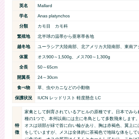
英名
Mallard
学名
Anas platynchos
分類
カモ目 カモ科
繁殖地
北半球の温帯から亜寒帯各地
越冬地
ユーラシア大陸南部、北アメリカ大陸南部、東南ア
体重
オス900～1,500g、メス700～1,300g
全長
50～65cm
開翼長
24～30cm
食べ物
草、虫やカニなどの小動物
保護状況
IUCN レッドリスト 軽度懸念 LC
家禽として飼育されているアヒルの原種です。日本でみら
種の1つで、本州以南には主に冬鳥として多数飛来します
特
オスは頭部が緑で首に白い輪があり、胸は赤褐色、翼上に
徴
をしていますが、メスは全体的に茶褐色で地味な体をして