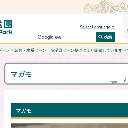
Select Language
▼
ゾーン
>
鳥類・水系ゾーン ※湿原ゾーン整備により閉鎖しています
>
マガモ
マガモ