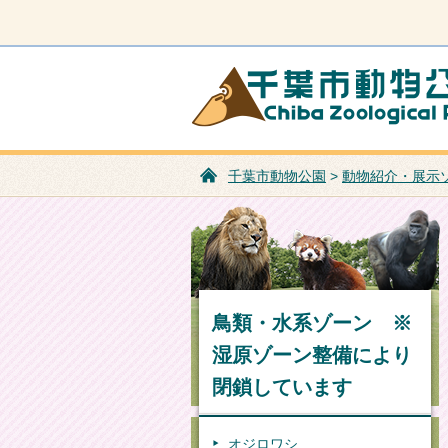
千葉市動物公園
千葉市動物公園
>
動物紹介・展示
鳥類・水系ゾーン ※
湿原ゾーン整備により
閉鎖しています
オジロワシ